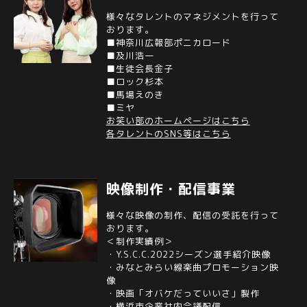
様々なタレントのマネジメントを行って
おります。
■神奈川広報部ポニカロード
■及川浩一
■生徒会長金子
■ロック杉本
■馬場えのき
■ミヤ
お笑い部のホームページはこちら
各タレントのSNS等はこちら
映像制作・配信事業
様々な映像の制作、配信の受託を行って
おります。
＜制作実績例＞
・Y.S.C.C.2022シーズン選手紹介映像
・みなとみらい線楽曲プロモーション映
像
・映画「オバケだっていいさ」製作
・横浜市企業社内会議配信