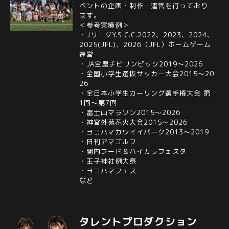
ベントの企画・制作・運営を行っており
ます。
＜参考実績例＞
・JリーグY.S.C.C.2022、2023、2024、
2025(JFL)、2026（JFL）ホームゲーム
運営
・JA全農チビリンピック2019～2026
・全国小学生選抜サッカー大会2015～20
26
・全日本小学生カーリング選手権大会 第
1回～第7回
・富士山マラソン2015～2026
・神宮外苑花火大会2015～2026
・ヨコハマカワイイパーク2013～2019
・日刊アマゴルフ
・関内フード＆ハイカラフェスタ
・王子神社例大祭
・ヨコハマフェス
など
タレントプロダクション